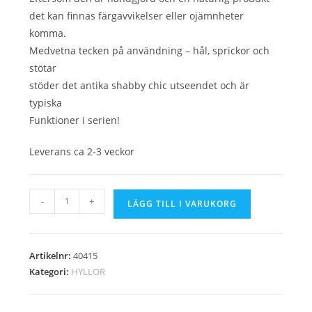
det kan finnas färgavvikelser eller ojämnheter
komma.
Medvetna tecken på användning – hål, sprickor och
stötar
stöder det antika shabby chic utseendet och är
typiska
Funktioner i serien!
Leverans ca 2-3 veckor
Vinställ
-
+
LÄGG TILL I VARUKORG
Bodega
halv
97cm
Artikelnr:
40415
naturligt
Kategori:
HYLLOR
/
40415