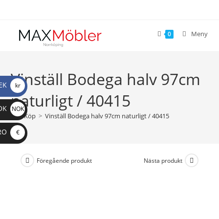
Meny
0
Vinställ Bodega halv 97cm
EK
kr
naturligt / 40415
OK
NOK
>
Köp
>
Vinställ Bodega halv 97cm naturligt / 40415
RO
€
Föregående produkt
Nästa produkt