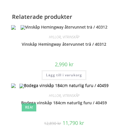
mängd
Relaterade produkter
HYLLOR
,
VITRINSKÅP
Vinskåp Hemingway återvunnet trä / 40312
2,990
kr
Lägg till i varukorg
HYLLOR
,
VITRINSKÅP
Bodega vinskåp 184cm naturlig furu / 40459
REA!
Det
Det
11,790
kr
12,890
kr
ursprungliga
nuvarande