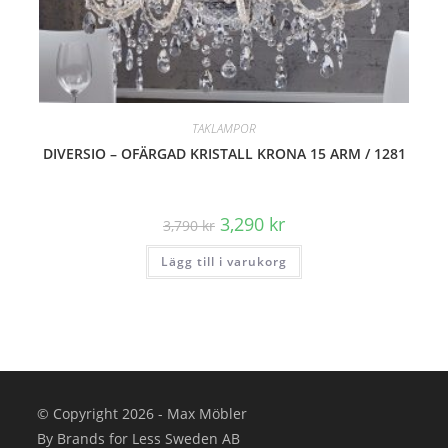
TAKLAMPOR
DIVERSIO – OFÄRGAD KRISTALL KRONA 15 ARM / 1281
Det
Det
3,290
kr
3,790
kr
ursprungliga
nuvarande
priset
priset
Lägg till i varukorg
var:
är:
3,790 kr.
3,290 kr.
© Copyright 2026 - Max Möbler
By Brands for Less Sweden AB