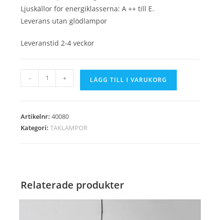
Ljuskällor för energiklasserna: A ++ till E.
Leverans utan glödlampor
Leveranstid 2-4 veckor
Upphängningslampa
-
+
LÄGG TILL I VARUKORG
Barracuda
152cm
återvinning
Artikelnr:
40080
/
Kategori:
TAKLAMPOR
40080
mängd
Relaterade produkter