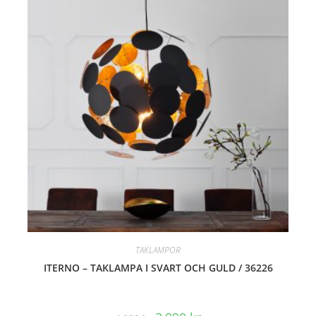
REA!
TAKLAMPOR
ITERNO – TAKLAMPA I SVART OCH GULD / 36226
Det
Det