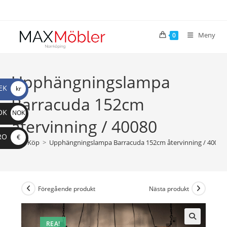
Meny
0
Upphängningslampa
EK
kr
Barracuda 152cm
OK
NOK
återvinning / 40080
RO
€
>
Köp
>
Upphängningslampa Barracuda 152cm återvinning / 40080
Föregående produkt
Nästa produkt
REA!