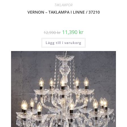
TAKLAMPOR
VERNON – TAKLAMPA I LINNE / 37210
Det
Det
11,390
kr
12,990
kr
ursprungliga
nuvarande
priset
priset
Lägg till i varukorg
var:
är:
12,990 kr.
11,390 kr.
REA!