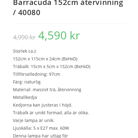
Barracuda 152cm återvinning
/ 40080
4,590
kr
Det
Det
4,990
kr
ursprungliga
nuvarande
priset
priset
var:
är:
4,990 kr.
4,590 kr.
Storlek ca.):
152cm x 115cm x 24cm (BxHxD)
Träbalk: 15cm x 5cm x 152cm (BxHxD)
Tillförselledning: 97cm
Färg: naturlig
Material: massivt trä, återvinning
Metallkedja
Kedjorna kan justeras i höjd.
Träbalk är unikt formad, alla är olika.
Varje lampa är unik.
Ljuskälla: 5 x E27 max. 60W
Denna lampa har uttag för