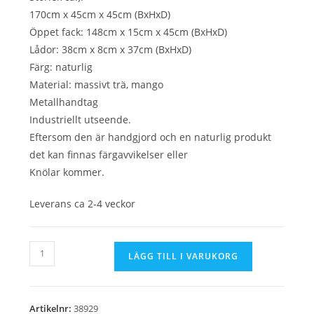
170cm x 45cm x 45cm (BxHxD)
Öppet fack: 148cm x 15cm x 45cm (BxHxD)
Lådor: 38cm x 8cm x 37cm (BxHxD)
Färg: naturlig
Material: massivt trä, mango
Metallhandtag
Industriellt utseende.
Eftersom den är handgjord och en naturlig produkt
det kan finnas färgavvikelser eller
Knölar kommer.
Leverans ca 2-4 veckor
TV
LÄGG TILL I VARUKORG
Board
Iron
Craft
Artikelnr:
38929