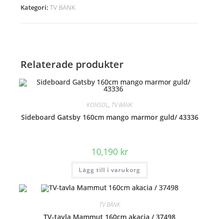
170cm
Kategori:
TV BÄNK
Mango
/
38929
mängd
Relaterade produkter
KONSOL
,
TV BÄNK
Sideboard Gatsby 160cm mango marmor guld/ 43336
10,190
kr
Lägg till i varukorg
TV BÄNK
TV-tavla Mammut 160cm akacia / 37498