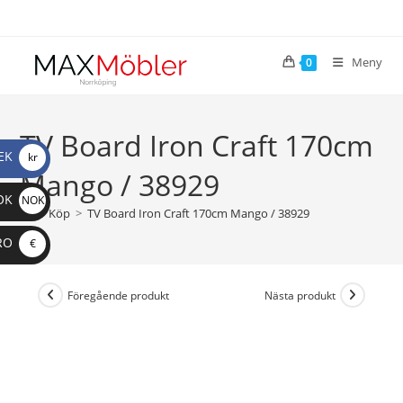
Meny
0
TV Board Iron Craft 170cm
EK
kr
Mango / 38929
OK
NOK
>
Köp
>
TV Board Iron Craft 170cm Mango / 38929
RO
€
Föregående produkt
Nästa produkt