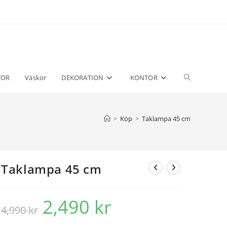
TOR
Väskor
DEKORATION
KONTOR
Slå
på/av
>
Köp
>
Taklampa 45 cm
webbplatssö
Taklampa 45 cm
2,490
kr
Det
Det
4,990
kr
ursprungliga
nuvarande
priset
priset
var:
är: