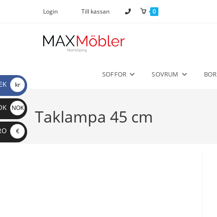
Login
Till kassan
0
SOFFOR
SOVRUM
BOR
EK
kr
OK
NOK
Taklampa 45 cm
RO
€