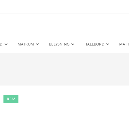
D
MATRUM
BELYSNING
HALLBORD
MAT
REA!