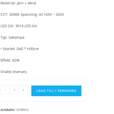
4,990 kr.
2,490 kr.
Material: Järn + Akryl
CCT: 3000K Spänning: AC165V ~ 265V
LED Stil: 3014 LED-list
Typ: taklampa
• Storlek: D45 * H30cm
Effekt: 82W
Snabb leverans
Taklampa
-
+
LÄGG TILL I VARUKORG
45
cm
mängd
Artikelnr:
61095/S