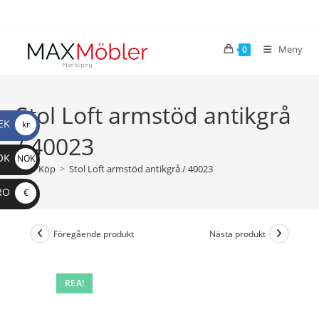
Meny
0
Stol Loft armstöd antikgrå
EK
kr
/ 40023
OK
NOK
>
Köp
>
Stol Loft armstöd antikgrå / 40023
RO
€
Föregående produkt
Nästa produkt
REA!