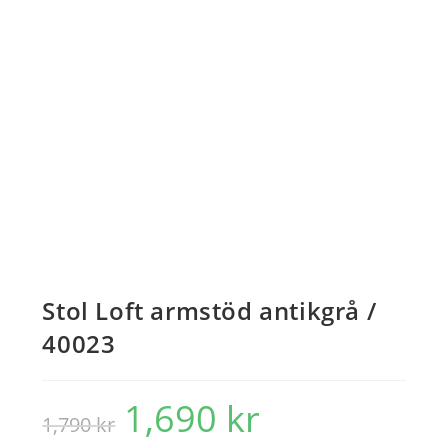
Stol Loft armstöd antikgrå /
40023
1,690
kr
Det
Det
1,790
kr
ursprungliga
nuvarande
priset
priset