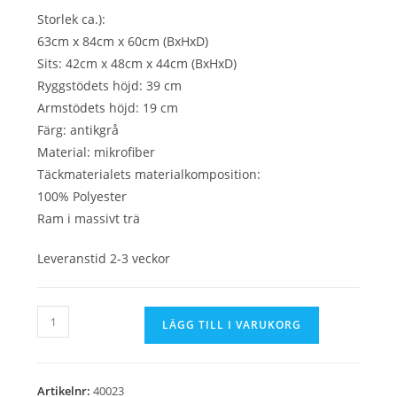
var:
är:
1,790 kr.
1,690 kr.
Storlek ca.):
63cm x 84cm x 60cm (BxHxD)
Sits: 42cm x 48cm x 44cm (BxHxD)
Ryggstödets höjd: 39 cm
Armstödets höjd: 19 cm
Färg: antikgrå
Material: mikrofiber
Täckmaterialets materialkomposition:
100% Polyester
Ram i massivt trä
Leveranstid 2-3 veckor
Stol
LÄGG TILL I VARUKORG
Loft
armstöd
antikgrå
Artikelnr:
40023