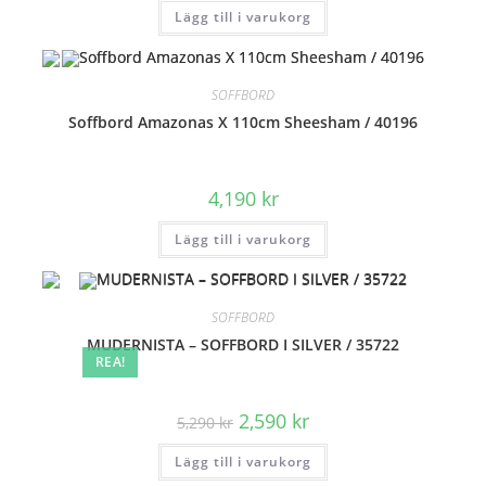
Lägg till i varukorg
SOFFBORD
Soffbord Amazonas X 110cm Sheesham / 40196
4,190
kr
Lägg till i varukorg
SOFFBORD
MUDERNISTA – SOFFBORD I SILVER / 35722
REA!
Det
Det
2,590
kr
5,290
kr
ursprungliga
nuvarande
priset
priset
Lägg till i varukorg
var:
är:
5,290 kr.
2,590 kr.