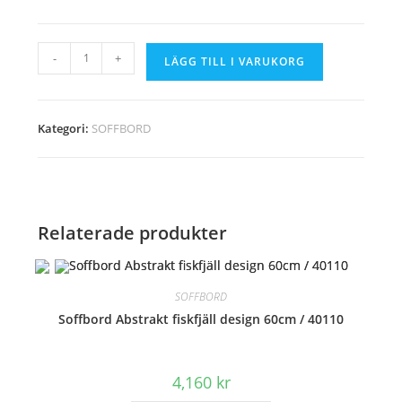
Soffbord
-
+
LÄGG TILL I VARUKORG
abstrakt
60cm
guld
Kategori:
SOFFBORD
/
40900
mängd
Relaterade produkter
SOFFBORD
Soffbord Abstrakt fiskfjäll design 60cm / 40110
4,160
kr