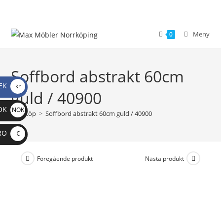
Meny
0
Soffbord abstrakt 60cm
EK
kr
guld / 40900
OK
NOK
>
Köp
>
Soffbord abstrakt 60cm guld / 40900
RO
€
Föregående produkt
Nästa produkt