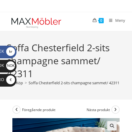
Meny
0
Soffa Chesterfield 2-sits
EK
kr
champagne sammet/
OK
NOK
42311
RO
€
>
Köp
>
Soffa Chesterfield 2-sits champagne sammet/ 42311
Föregående produkt
Nästa produkt