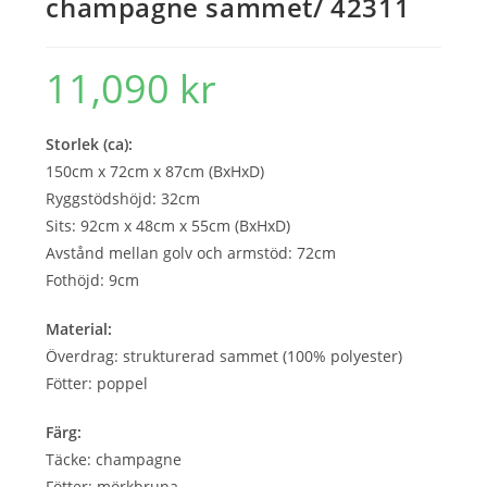
champagne sammet/ 42311
11,090
kr
Storlek (ca):
150cm x 72cm x 87cm (BxHxD)
Ryggstödshöjd: 32cm
Sits: 92cm x 48cm x 55cm (BxHxD)
Avstånd mellan golv och armstöd: 72cm
Fothöjd: 9cm
Material:
Överdrag: strukturerad sammet (100% polyester)
Fötter: poppel
Färg:
Täcke: champagne
Fötter: mörkbruna