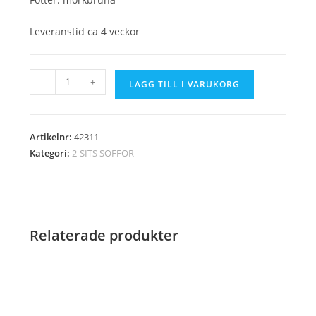
Leveranstid ca 4 veckor
Soffa
-
+
LÄGG TILL I VARUKORG
Chesterfield
2-
sits
Artikelnr:
42311
champagne
Kategori:
2-SITS SOFFOR
sammet/
42311
mängd
Relaterade produkter
REA!