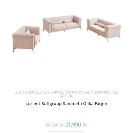
2-SITS SOFFOR
,
3-SITS SOFFOR
,
SAMMETSSOFFOR
,
SOFFGRUPPER
,
SOFFOR
Lorient Soffgrupp Sammet i Olika Färger
Det
Det
21,990
kr
24,990
kr
ursprungliga
nuvarande
priset
priset
Den