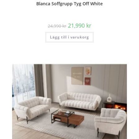
Blanca Soffgrupp Tyg Off White
Det
Det
21,990
kr
24,990
kr
ursprungliga
nuvarande
priset
priset
Lägg till i varukorg
var:
är:
24,990 kr.
21,990 kr.
REA!