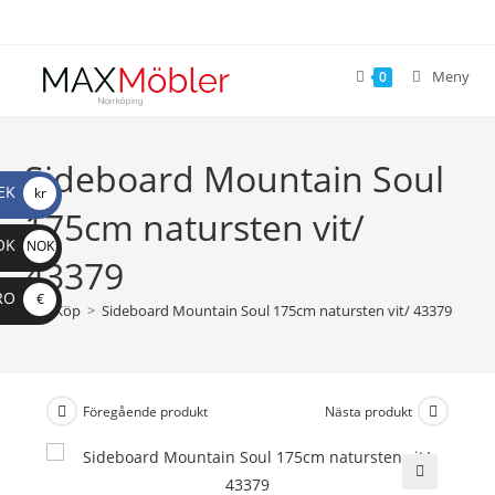
Meny
0
Sideboard Mountain Soul
EK
kr
175cm natursten vit/
OK
NOK
43379
RO
€
>
Köp
>
Sideboard Mountain Soul 175cm natursten vit/ 43379
Föregående produkt
Nästa produkt