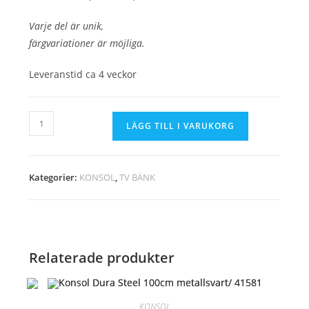
Varje del är unik,
färgvariationer är möjliga.
Leveranstid ca 4 veckor
Sideboard
LÄGG TILL I VARUKORG
Mountain
Soul
175cm
Kategorier:
KONSOL
,
TV BÄNK
natursten
vit/
43379
mängd
Relaterade produkter
KONSOL