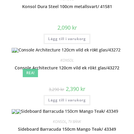
Konsol Dura Steel 100cm metallsvart/ 41581
2,090
kr
Lägg till i varukorg
KONSOL
Console Architecture 120cm vild ek rökt glas/43272
REA!
Det
Det
2,390
kr
3,290
kr
ursprungliga
nuvarande
priset
priset
Lägg till i varukorg
var:
är:
3,290 kr.
2,390 kr.
KONSOL
,
TV BÄNK
Sideboard Barracuda 150cm Mango Teak/ 43349