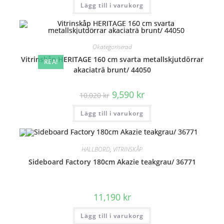
Lägg till i varukorg
Okategoriserad
Vitrinskåp HERITAGE 160 cm svarta metallskjutdörrar
REA!
akaciaträ brunt/ 44050
Det
Det
9,590
kr
10,020
kr
ursprungliga
nuvarande
priset
priset
Lägg till i varukorg
var:
är:
10,020 kr.
9,590 kr.
HALLBORD
,
VITRINSKÅP
Sideboard Factory 180cm Akazie teakgrau/ 36771
11,190
kr
Lägg till i varukorg