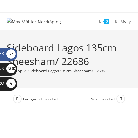
Meny
0
Sideboard Lagos 135cm
EK
kr
Sheesham/ 22686
OK
NOK
>
Köp
>
Sideboard Lagos 135cm Sheesham/ 22686
RO
€
Föregående produkt
Nästa produkt