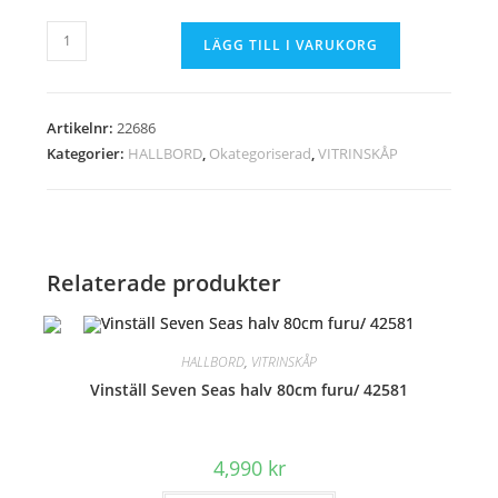
Sideboard
LÄGG TILL I VARUKORG
Lagos
135cm
Sheesham/
Artikelnr:
22686
22686
Kategorier:
HALLBORD
,
Okategoriserad
,
VITRINSKÅP
mängd
Relaterade produkter
HALLBORD
,
VITRINSKÅP
Vinställ Seven Seas halv 80cm furu/ 42581
4,990
kr