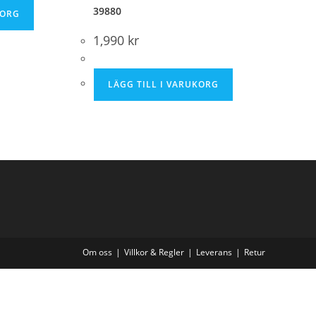
39880
KORG
1,990
kr
LÄGG TILL I VARUKORG
Om oss
Villkor & Regler
Leverans
Retur