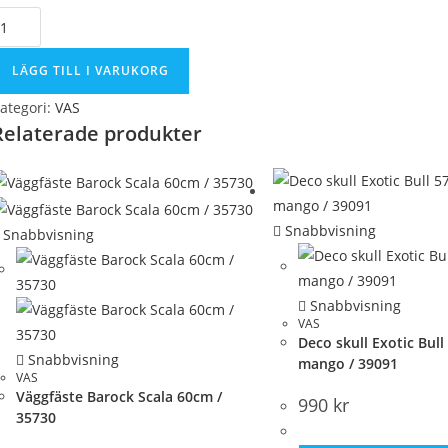
otskål
aturlig
0cm
LÄGG TILL I VARUKORG
eak
ategori:
VAS
Relaterade produkter
1627
ängd
Snabbvisning
Snabbvisning
Snabbvisning
VAS
Deco skull Exotic Bull
Snabbvisning
mango / 39091
VAS
Väggfäste Barock Scala 60cm /
990
kr
35730