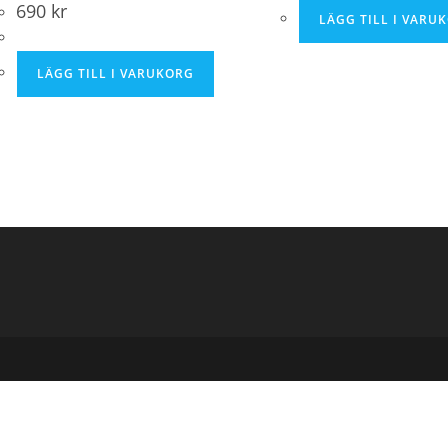
690
kr
LÄGG TILL I VARU
LÄGG TILL I VARUKORG