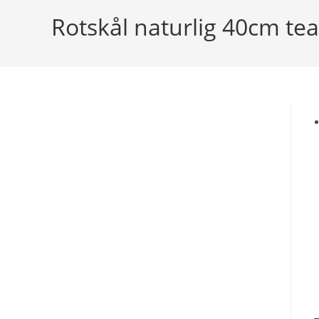
/
Rotskål naturlig 40cm tea
11627
mängd