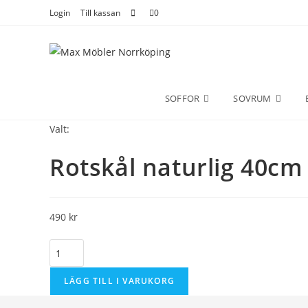
Login
Till kassan
0
SOFFOR
SOVRUM
Valt:
Rotskål naturlig 40cm
490
kr
Rotskål
naturlig
40cm
LÄGG TILL I VARUKORG
teak