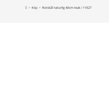
>
Köp
>
Rotskål naturlig 40cm teak / 11627