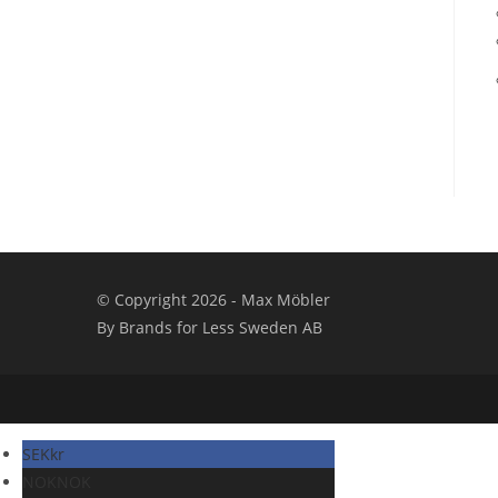
© Copyright 2026 - Max Möbler
By Brands for Less Sweden AB
SEK
kr
NOK
NOK