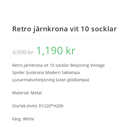
Retro järnkrona vit 10 socklar
1,190
kr
Det
Det
3,990
kr
ursprungliga
nuvarande
priset
priset
var:
är:
3,990 kr.
1,190 kr.
Retro järnkrona vit 10 socklar Belysning Vintage
Spider ljuskrona Modern taklampa
Ljusarmaturbelysning (utan glödlampa)
Material: Metal
Storlek (mm): D1220*H200
Färg: White