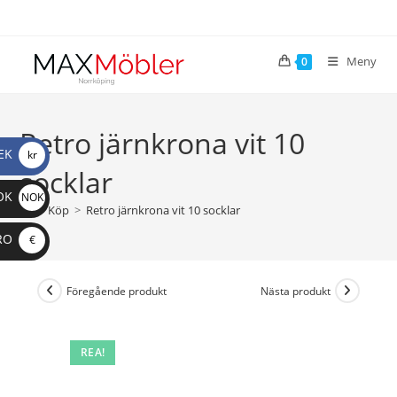
Meny
0
Retro järnkrona vit 10
EK
kr
socklar
OK
NOK
>
Köp
>
Retro järnkrona vit 10 socklar
RO
€
Föregående produkt
Nästa produkt
REA!