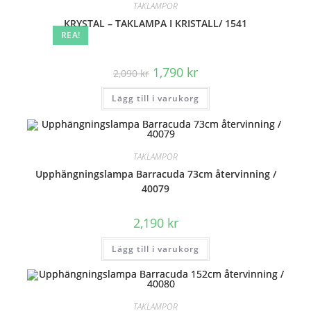
TAKLAMPOR
KRYSTAL – TAKLAMPA I KRISTALL/ 1541
REA!
Det
Det
1,790
kr
2,090
kr
ursprungliga
nuvarande
priset
priset
Lägg till i varukorg
var:
är:
2,090 kr.
1,790 kr.
TAKLAMPOR
Upphängningslampa Barracuda 73cm återvinning /
40079
2,190
kr
Lägg till i varukorg
TAKLAMPOR