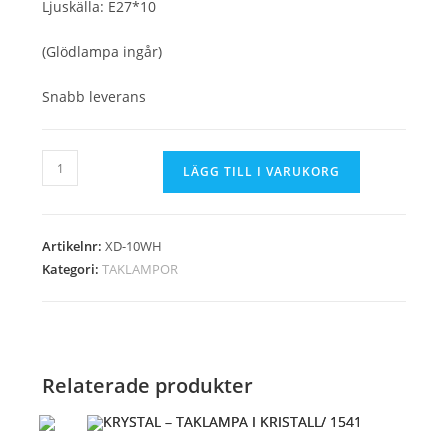
Ljuskälla: E27*10
(Glödlampa ingår)
Snabb leverans
Retro
LÄGG TILL I VARUKORG
järnkrona
vit
10
Artikelnr:
XD-10WH
socklar
Kategori:
TAKLAMPOR
mängd
Relaterade produkter