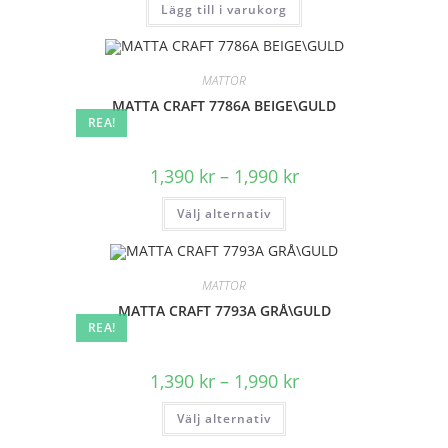
Lägg till i varukorg
var:
är:
2,890 kr.
1,890 kr.
MATTOR
MATTA CRAFT 7786A BEIGE\GULD
REA!
Prisintervall:
1,390
kr
–
1,990
kr
1,390 kr
till
Den
Välj alternativ
1,990 kr
här
produkten
har
flera
varianter.
MATTOR
De
olika
MATTA CRAFT 7793A GRÅ\GULD
alternativen
REA!
kan
väljas
på
produktsidan
Prisintervall:
1,390
kr
–
1,990
kr
1,390 kr
till
Den
Välj alternativ
1,990 kr
här
produkten