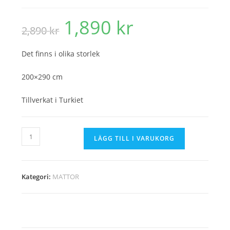
1,890
kr
Det
Det
2,890
kr
ursprungliga
nuvarande
priset
priset
var:
är:
2,890 kr.
1,890 kr.
Det finns i olika storlek
200×290 cm
Tillverkat i Turkiet
A16_9964B_Z9666
LÄGG TILL I VARUKORG
mängd
Kategori:
MATTOR