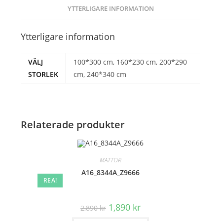
YTTERLIGARE INFORMATION
Ytterligare information
VÄLJ
100*300 cm, 160*230 cm, 200*290
STORLEK
cm, 240*340 cm
Relaterade produkter
MATTOR
A16_8344A_Z9666
REA!
Det
Det
1,890
kr
2,890
kr
ursprungliga
nuvarande
priset
priset