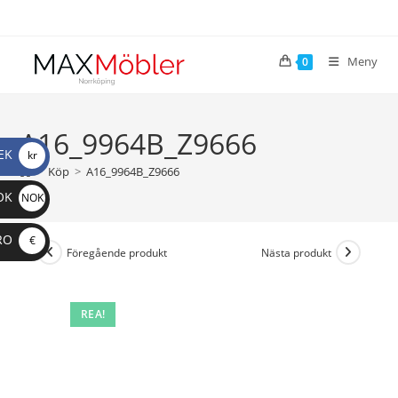
Meny
0
A16_9964B_Z9666
EK
kr
>
Köp
>
A16_9964B_Z9666
OK
NOK
RO
€
Föregående produkt
Nästa produkt
REA!