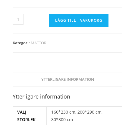
MATTA
LÄGG TILL I VARUKORG
CRAFT
7783A
GRÅ
Kategori:
MATTOR
mängd
YTTERLIGARE INFORMATION
Ytterligare information
VÄLJ
160*230 cm, 200*290 cm,
STORLEK
80*300 cm