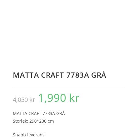
MATTA CRAFT 7783A GRÅ
1,990
kr
Det
Det
4,050
kr
ursprungliga
nuvarande
priset
priset
var:
är:
4,050 kr.
1,990 kr.
MATTA CRAFT 7783A GRÅ
Storlek: 290*200 cm
Snabb leverans