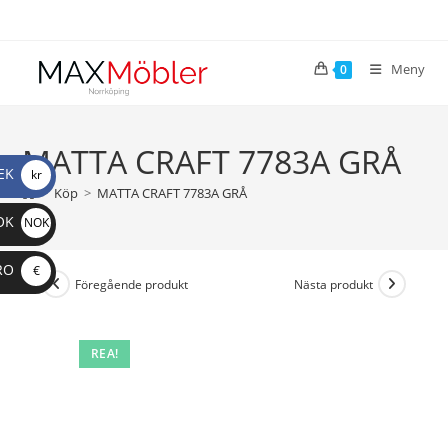
Meny
0
MATTA CRAFT 7783A GRÅ
EK
kr
>
Köp
>
MATTA CRAFT 7783A GRÅ
OK
NOK
RO
€
Föregående produkt
Nästa produkt
REA!