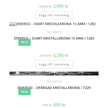
Det
Det
3,990
kr
4,990
kr
ursprungliga
nuvarande
priset
priset
Lägg till i varukorg
var:
är:
4,990 kr.
3,990 kr.
TAKLAMPOR
DIVERSO – SVART KRISTALLKRONA 15 ARM / 1282
REA!
Det
Det
3,290
kr
3,790
kr
ursprungliga
nuvarande
priset
priset
Lägg till i varukorg
var:
är:
3,790 kr.
3,290 kr.
TAKLAMPOR
DIVERSIO – OFÄRGAD KRISTALLKRONA / 7229
REA!
Det
Det
890
kr
990
kr
ursprungliga
nuvarande