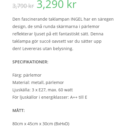
3,290
kr
Det
Det
3,790
kr
ursprungliga
nuvarande
priset
priset
var:
är:
3,790 kr.
3,290 kr.
Den fascinerande taklampan INGEL har en säregen
design, de små runda skärmarna i pärlemor
reflekterar ljuset på ett fantastiskt sätt. Denna
taklampa gör succé oavsett var du sätter upp
den!
Levereras utan belysning.
SPECIFIKATIONER:
Färg: pärlemor
Material: metall, pärlemor
Ljuskälla: 3 x E27, max. 60 watt
För ljuskällor i energiklasser: A++ till E
MÅTT:
80cm x 45cm x 30cm (BxHxD)