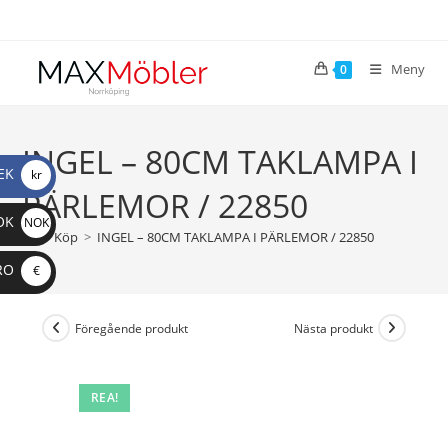
Meny
0
INGEL – 80CM TAKLAMPA I
EK
kr
PÄRLEMOR / 22850
OK
NOK
>
Köp
>
INGEL – 80CM TAKLAMPA I PÄRLEMOR / 22850
RO
€
Föregående produkt
Nästa produkt
REA!