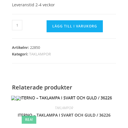
Leveranstid 2-4 veckor
INGEL
LÄGG TILL I VARUKORG
-
80CM
TAKLAMPA
Artikelnr:
22850
I
Kategori:
TAKLAMPOR
PÄRLEMOR
/
22850
mängd
Relaterade produkter
TAKLAMPOR
ITERNO – TAKLAMPA I SVART OCH GULD / 36226
REA!