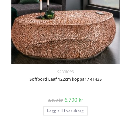
SOFFBORD
Soffbord Leaf 122cm koppar / 41435
Det
Det
6,790
kr
8,490
kr
ursprungliga
nuvarande
priset
priset
Lägg till i varukorg
var:
är:
8,490 kr.
6,790 kr.