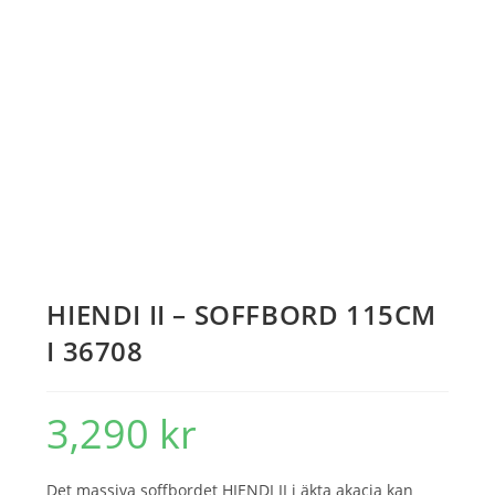
HIENDI II – SOFFBORD 115CM
I 36708
3,290
kr
Det massiva soffbordet HIENDI II i äkta akacia kan