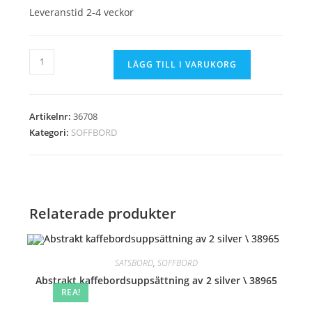
Leveranstid 2-4 veckor
HIENDI
LÄGG TILL I VARUKORG
II
-
SOFFBORD
Artikelnr:
36708
115CM
Kategori:
SOFFBORD
I
36708
mängd
Relaterade produkter
SATSBORD
,
SOFFBORD
Abstrakt kaffebordsuppsättning av 2 silver \ 38965
REA!