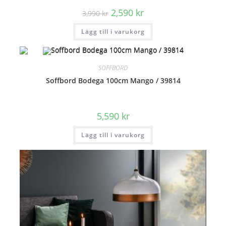
Det
Det
2,590
kr
3,990
kr
ursprungliga
nuvarande
priset
priset
Lägg till i varukorg
var:
är:
3,990 kr.
2,590 kr.
SOFFBORD
Soffbord Bodega 100cm Mango / 39814
5,590
kr
Lägg till i varukorg
REA!