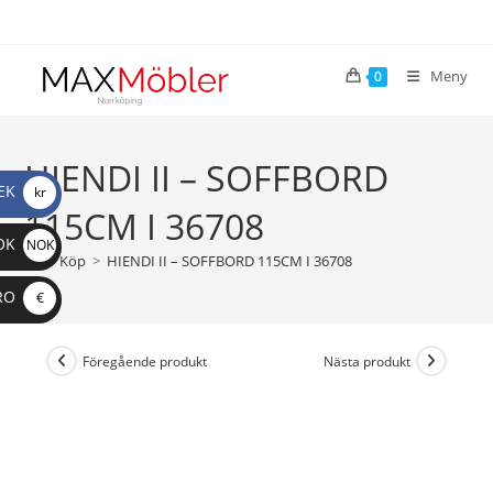
Meny
0
HIENDI II – SOFFBORD
EK
kr
115CM I 36708
OK
NOK
>
Köp
>
HIENDI II – SOFFBORD 115CM I 36708
RO
€
Föregående produkt
Nästa produkt