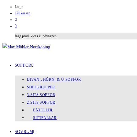
Login
Till kassan
0
Inga produkter i kundvagnen.
SOFFOR
DIVAN-, HÖRN- & U-SOFFOR
SOFFGRUPPER
3-SITS SOFFOR
2-SITS SOFFOR
FÅTÖLJER
SITTPALLAR
SOVRUM