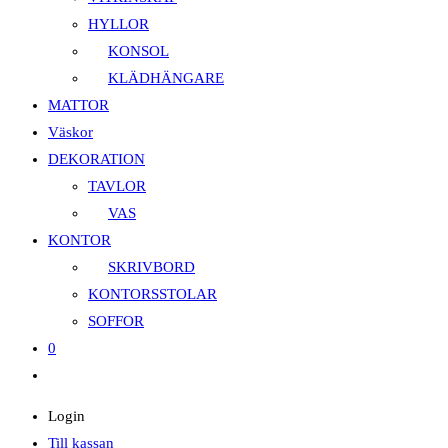
HYLLOR
KONSOL
KLÄDHÄNGARE
MATTOR
Väskor
DEKORATION
TAVLOR
VAS
KONTOR
SKRIVBORD
KONTORSSTOLAR
SOFFOR
0
Slå
på/av
Login
webbplatssökning
Till kassan