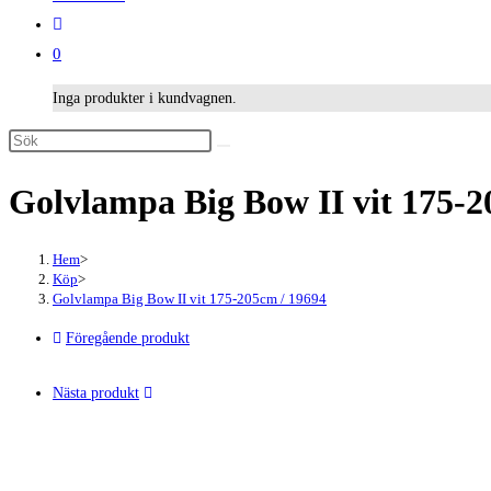
0
Inga produkter i kundvagnen.
Sök
på
Golvlampa Big Bow II vit 175-2
denna
webbplats
Hem
>
Köp
>
Golvlampa Big Bow II vit 175-205cm / 19694
Föregående produkt
Nästa produkt