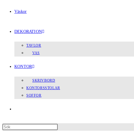
Väskor
DEKORATION
TAVLOR
VAS
KONTOR
SKRIVBORD
KONTORSSTOLAR
SOFFOR
Slå
Press
på/av