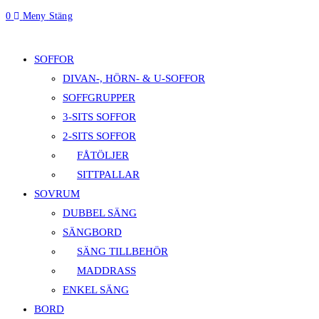
Escape
0
Meny
Stäng
to
webbplatssökning
close
the
SOFFOR
search
DIVAN-, HÖRN- & U-SOFFOR
panel.
SOFFGRUPPER
3-SITS SOFFOR
2-SITS SOFFOR
FÅTÖLJER
SITTPALLAR
SOVRUM
DUBBEL SÄNG
SÄNGBORD
SÄNG TILLBEHÖR
MADDRASS
ENKEL SÄNG
BORD