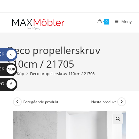
Meny
0
Deco propellerskruv
EK
kr
110cm / 21705
OK
NOK
>
Köp
>
Deco propellerskruv 110cm / 21705
RO
€
Föregående produkt
Nästa produkt
🔍