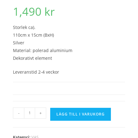
1,490
kr
Storlek ca).
110cm x 15cm (BxH)
Silver
Material: polerad aluminium
Dekorativt element
Leveranstid 2-4 veckor
Deco
-
+
LÄGG TILL I VARUKORG
propellerskruv
110cm
/
Kategori:
VAS