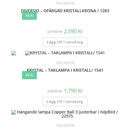
TAKLAMPOR
DIVERSIO – OFÄRGAD KRISTALLKRONA / 1283
REA!
Det
Det
2,590
kr
2,990
kr
ursprungliga
nuvarande
priset
priset
Lägg till i varukorg
var:
är:
2,990 kr.
2,590 kr.
TAKLAMPOR
KRYSTAL – TAKLAMPA I KRISTALL/ 1541
REA!
Det
Det
1,790
kr
2,090
kr
ursprungliga
nuvarande
priset
priset
Lägg till i varukorg
var:
är:
2,090 kr.
1,790 kr.
TAKLAMPOR