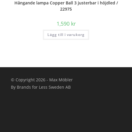
Hängande lampa Copper Ball 3 justerbar i höjdled /
22975
1,590
kr
Lägg till i varukorg
© Copyright 2026 - Max Möbler
By Brands for Less Sweden AB