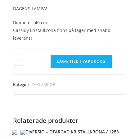
var:
är:
3,990 kr.
1,990 kr.
DAGENS LAMPA!
Diameter: 40 cm
Cassidy kristallkrona finns på lager med snabb
leverans!
DAGENS
LÄGG TILL I VARUKORG
LAMPA
mängd
Kategori:
TAKLAMPOR
Relaterade produkter