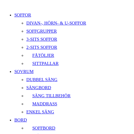
webbplatssökning
close
the
SOFFOR
search
DIVAN-, HÖRN- & U-SOFFOR
panel.
SOFFGRUPPER
3-SITS SOFFOR
2-SITS SOFFOR
FÅTÖLJER
SITTPALLAR
SOVRUM
DUBBEL SÄNG
SÄNGBORD
SÄNG TILLBEHÖR
MADDRASS
ENKEL SÄNG
BORD
SOFFBORD