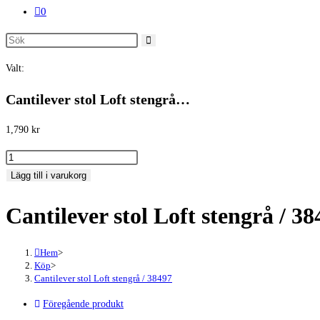
0
Sök
på
Valt:
denna
webbplats
Cantilever stol Loft stengrå…
1,790
kr
Cantilever
stol
Lägg till i varukorg
Loft
Cantilever stol Loft stengrå / 38
stengrå
/
38497
Hem
>
mängd
Köp
>
Cantilever stol Loft stengrå / 38497
Föregående produkt