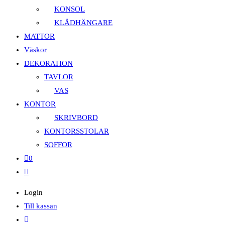
KONSOL
KLÄDHÄNGARE
MATTOR
Väskor
DEKORATION
TAVLOR
VAS
KONTOR
SKRIVBORD
KONTORSSTOLAR
SOFFOR
0
Slå
på/av
Login
webbplatssökning
Till kassan