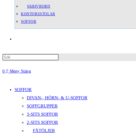
SKRIVBORD
KONTORSSTOLAR
SOFFOR
Slå
Press
på/av
Escape
0
Meny
Stäng
to
webbplatssökning
close
the
SOFFOR
search
DIVAN-, HÖRN- & U-SOFFOR
panel.
SOFFGRUPPER
3-SITS SOFFOR
2-SITS SOFFOR
FÅTÖLJER