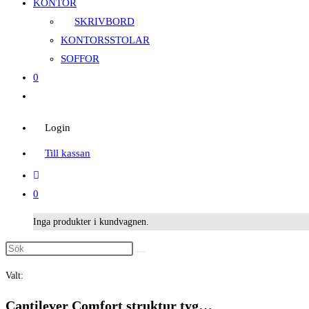
KONTOR
SKRIVBORD
KONTORSSTOLAR
SOFFOR
0
Slå
på/av
Login
webbplatssökning
Till kassan
0
Inga produkter i kundvagnen.
Sök
på
Valt:
denna
webbplats
Cantilever Comfort struktur tyg…