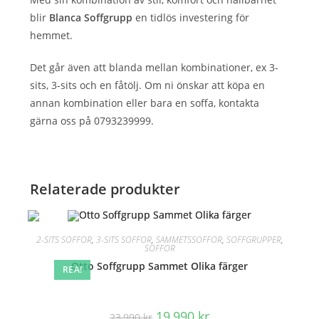
blir
Blanca Soffgrupp
en tidlös investering för
hemmet.
Det går även att blanda mellan kombinationer, ex 3-
sits, 3-sits och en fåtölj. Om ni önskar att köpa en
annan kombination eller bara en soffa, kontakta
gärna oss på 0793239999.
Relaterade produkter
2-SITS SOFFOR
,
3-SITS SOFFOR
,
SAMMETSSOFFOR
,
SOFFGRUPPER
,
SOFFOR
Otto Soffgrupp Sammet Olika färger
REA!
Det
Det
19,990
kr
23,990
kr