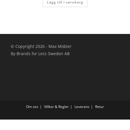
Lägg till i varukorg
var:
är:
6,990 kr.
5,990 kr.
© Copyright 2026 - Max Möbler
By Brands for Less Sweden AB
Om oss
Villkor & Regler
Leverans
Retur