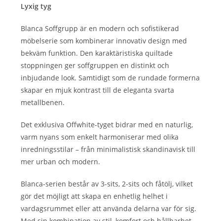
Lyxig tyg
Blanca Soffgrupp är en modern och sofistikerad
möbelserie som kombinerar innovativ design med
bekväm funktion. Den karaktäristiska quiltade
stoppningen ger soffgruppen en distinkt och
inbjudande look. Samtidigt som de rundade formerna
skapar en mjuk kontrast till de eleganta svarta
metallbenen.
Det exklusiva Offwhite-tyget bidrar med en naturlig,
varm nyans som enkelt harmoniserar med olika
inredningsstilar – från minimalistisk skandinavisk till
mer urban och modern.
Blanca-serien består av 3-sits, 2-sits och fåtölj, vilket
gör det möjligt att skapa en enhetlig helhet i
vardagsrummet eller att använda delarna var för sig.
Med sin kombination av stil, komfort och hållbarhet