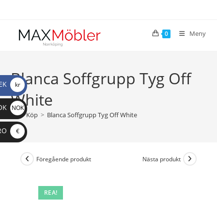
Meny
0
Blanca Soffgrupp Tyg Off
EK
kr
White
OK
NOK
>
Köp
>
Blanca Soffgrupp Tyg Off White
RO
€
Föregående produkt
Nästa produkt
REA!