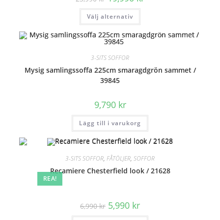
ursprungliga
nuvarande
priset
priset
Den
Välj alternativ
var:
är:
här
23,990 kr.
19,990 kr.
produkten
har
flera
varianter.
De
3-SITS SOFFOR
olika
alternativen
Mysig samlingssoffa 225cm smaragdgrön sammet /
kan
väljas
39845
på
produktsidan
9,790
kr
Lägg till i varukorg
3-SITS SOFFOR
,
FÅTÖLJER
,
SOFFOR
Recamiere Chesterfield look / 21628
REA!
Det
Det
5,990
kr
6,990
kr
ursprungliga
nuvarande
priset
priset