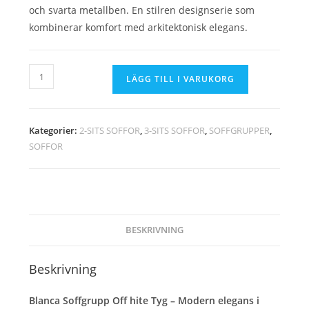
och svarta metallben. En stilren designserie som
kombinerar komfort med arkitektonisk elegans.
Blanca
LÄGG TILL I VARUKORG
Soffgrupp
Tyg
Off
Kategorier:
2-SITS SOFFOR
,
3-SITS SOFFOR
,
SOFFGRUPPER
,
White
SOFFOR
mängd
BESKRIVNING
Beskrivning
Blanca Soffgrupp Off hite Tyg – Modern elegans i