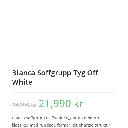
Blanca Soffgrupp Tyg Off
White
21,990
kr
Det
Det
24,990
kr
ursprungliga
nuvarande
priset
priset
var:
är:
24,990 kr.
21,990 kr.
Blanca soffgrupp i Offwhite tyg är en modern
klassiker med rundade former, djuphäftad struktur